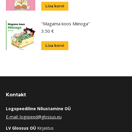
Lisa korvi
"Magama koos Miinoga"
3.50
€
Lisa korvi
Kontakt
Logopeediline Nõustamine OÜ
E-mail: logopeed@glossus.eu
LV Glossus OÜ
Kirjastus