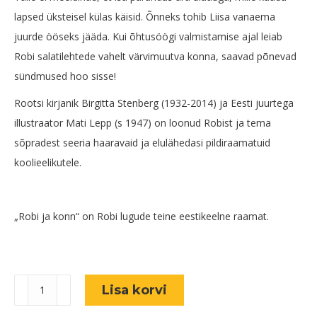
lapsed üksteisel külas käisid. Õnneks tohib Liisa vanaema
juurde ööseks jääda. Kui õhtusöögi valmistamise ajal leiab
Robi salatilehtede vahelt värvimuutva konna, saavad põnevad
sündmused hoo sisse!
Rootsi kirjanik Birgitta Stenberg (1932-2014) ja Eesti juurtega
illustraator Mati Lepp (s 1947) on loonud Robist ja tema
sõpradest seeria haaravaid ja elulähedasi pildiraamatuid
koolieelikutele.
„Robi ja konn“ on Robi lugude teine eestikeelne raamat.
"Robi
Lisa korvi
ja