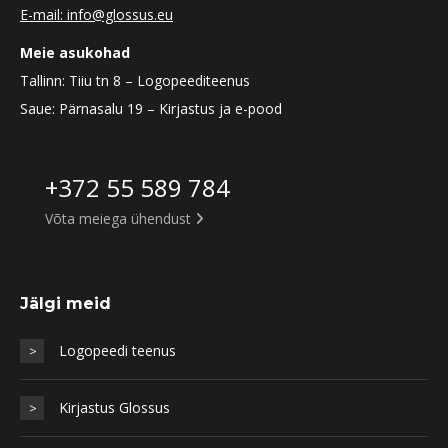
E-mail: info@glossus.eu
Meie asukohad
Tallinn: Tiiu tn 8 – Logopeediteenus
Saue: Pärnasalu 19 – Kirjastus ja e-pood
+372 55 589 784
Võta meiega ühendust
Jälgi meid
Logopeedi teenus
>
Kirjastus Glossus
>