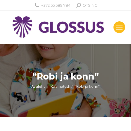
Search:
+372 55 589 784
OTSING
“Robi ja konn”
You are here:
Avaleht
Raamatud
“Robi ja konn”