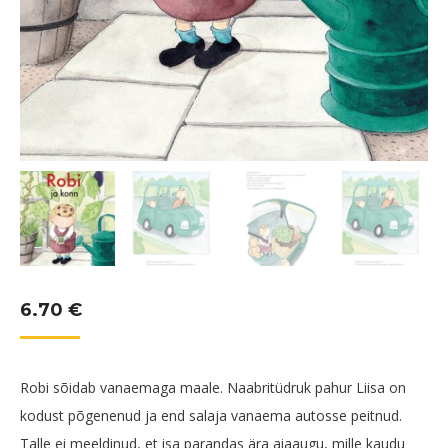
6.70
€
Robi sõidab vanaemaga maale. Naabritüdruk pahur Liisa on
kodust põgenenud ja end salaja vanaema autosse peitnud.
Talle ei meeldinud, et isa parandas ära aiaaugu, mille kaudu