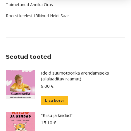
Toimetanud Annika Oras
Rootsi keelest tõlkinud Heidi Saar
Seotud tooted
Ideid suumotoorika arendamiseks
(allalaaditav raamat)
9.00
€
Lisa korvi
"Kiisu ja kindad"
15.10
€