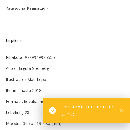
konn"
Kategooria:
Raamatud
kogus
Kirjeldus
Ribakood 9789949985555
Autor Birgitta Stenberg
Illustraator Mati Lepp
Ilmumisaasta 2018
Formaat: kõvakaaneline
Tellimuse miinimumsumma
Lehekülgi 28
on 15€
Mõõdud 305 x 213 x 80 (mm)